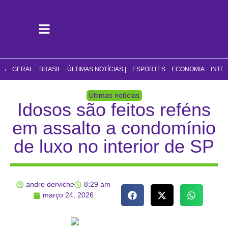
CA
GERAL
BRASIL
ÚLTIMAS NOTÍCIAS |
ESPORTES
ECONOMIA
INTE
Últimas notícias
Idosos são feitos reféns
em assalto a condomínio
de luxo no interior de SP
andre derviche
8:29 am
março 24, 2026