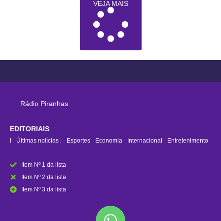
VEJA MAIS
Rádio Piranhas
EDITORIAIS
rasil
Últimas notícias |
Esportes
Economia
Internacional
Entretenimento
Item Nº 1 da lista
Item Nº 2 da lista
Item Nº 3 da lista