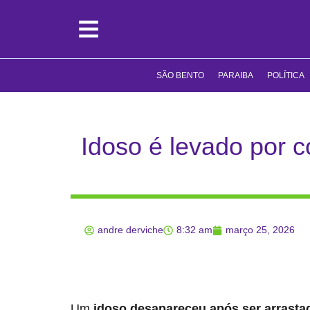
SÃO BENTO
PARAIBA
POLÍTICA
Idoso é levado por c
andre derviche
8:32 am
março 25, 2026
Um
idoso desapareceu após ser arrastad