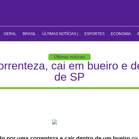
GERAL
BRASIL
ÚLTIMAS NOTÍCIAS |
ESPORTES
ECONOMIA
Últimas notícias
orrenteza, cai em bueiro e d
de SP
o por uma correnteza e cair dentro de um bueiro
na 