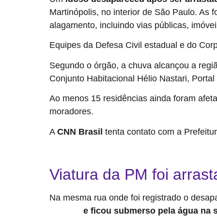
Martinópolis, no interior de São Paulo. As 
alagamento, incluindo vias públicas, imóvei
Equipes da Defesa Civil estadual e do C
Segundo o órgão, a chuva alcançou a região 
Conjunto Habitacional Hélio Nastari, Porta
Ao menos 15 residências ainda foram afet
moradores.
A
CNN Brasil
tenta contato com a Prefeitur
Vídeo: Viatura da PM é arrastada por enxurrada ap
Viatura da PM foi arras
Na mesma rua onde foi registrado o desapa
e ficou submerso pela água na 
enxurrada