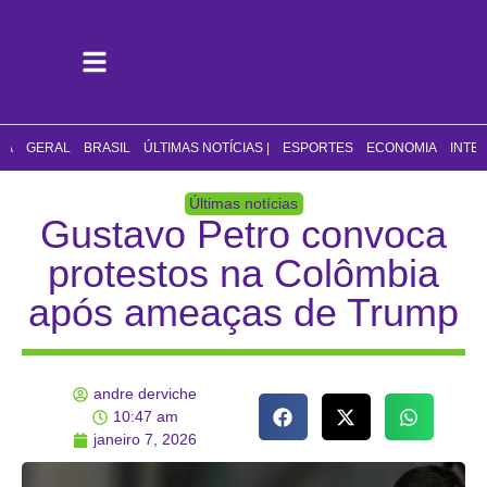
CA
GERAL
BRASIL
ÚLTIMAS NOTÍCIAS |
ESPORTES
ECONOMIA
INTE
Últimas notícias
Gustavo Petro convoca
protestos na Colômbia
após ameaças de Trump
andre derviche
10:47 am
janeiro 7, 2026