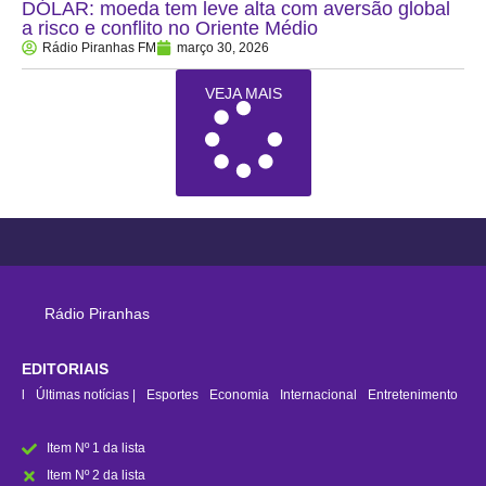
DÓLAR: moeda tem leve alta com aversão global
a risco e conflito no Oriente Médio
Rádio Piranhas FM
março 30, 2026
VEJA MAIS
Rádio Piranhas
EDITORIAIS
rasil
Últimas notícias |
Esportes
Economia
Internacional
Entretenimento
Item Nº 1 da lista
Item Nº 2 da lista