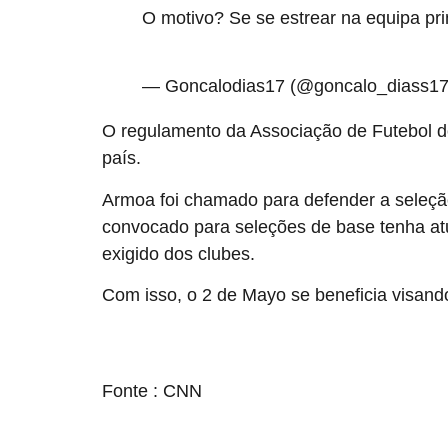
O motivo? Se se estrear na equipa pri
pic.twitter.com/PFpKCUXIDN
— Goncalodias17 (@goncalo_diass1
O regulamento da Associação de Futebol d
país.
Armoa foi chamado para defender a seleçã
convocado para seleções de base tenha atu
exigido dos clubes.
Com isso, o 2 de Mayo se beneficia visando
source
Fonte : CNN