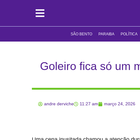
SÃO BENTO
PARAIBA
POLÍTICA
Goleiro fica só um 
andre derviche
11:27 am
março 24, 2026
Uma cena inusitada chamou a atenção dur