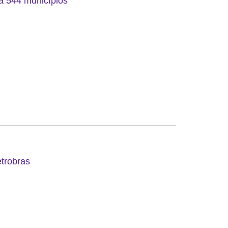
 a 544 municípios
etrobras