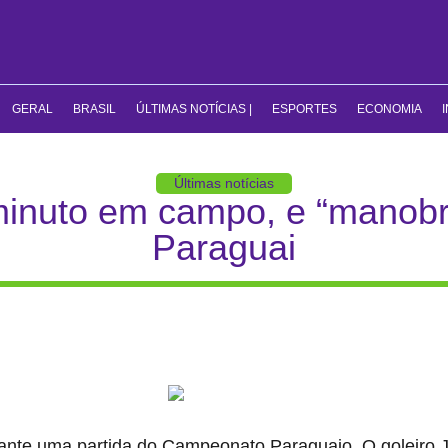
GERAL
BRASIL
ÚLTIMAS NOTÍCIAS |
ESPORTES
ECONOMIA
Últimas notícias
minuto em campo, e “manobra
Paraguai
ante uma partida do Campeonato Paraguaio. O goleiro