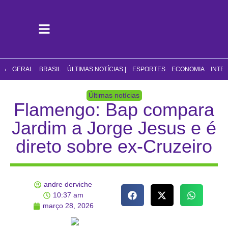
CA
GERAL
BRASIL
ÚLTIMAS NOTÍCIAS |
ESPORTES
ECONOMIA
INTE
Últimas notícias
Flamengo: Bap compara
Jardim a Jorge Jesus e é
direto sobre ex-Cruzeiro
andre derviche
10:37 am
março 28, 2026