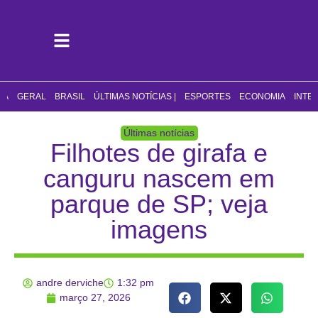
CA
GERAL
BRASIL
ÚLTIMAS NOTÍCIAS |
ESPORTES
ECONOMIA
INTE
Últimas notícias
Filhotes de girafa e
canguru nascem em
parque de SP; veja
imagens
andre derviche
1:32 pm
março 27, 2026