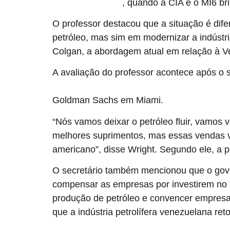
, quando a CIA e o MI6 br
golpe no Irã em 1953
O professor destacou que a situação é dif
petróleo, mas sim em modernizar a indústr
Colgan, a abordagem atual em relação à V
A avaliação do professor acontece após o 
obtido com a venda do petróleo venezuelano será con
Goldman Sachs em Miami.
“Nós vamos deixar o petróleo fluir, vamos 
melhores suprimentos, mas essas vendas v
americano”, disse Wright. Segundo ele, a p
O secretário também mencionou que o gove
compensar as empresas por investirem no p
produção de petróleo e convencer empresas
que a indústria petrolífera venezuelana ret