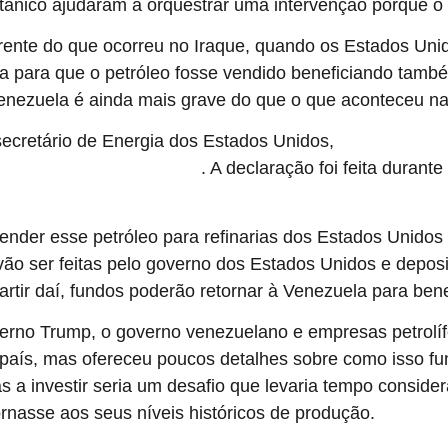
itânico ajudaram a orquestrar uma intervenção porque o 
erente do que ocorreu no Iraque, quando os Estados Uni
ia para que o petróleo fosse vendido beneficiando també
enezuela é ainda mais grave do que o que aconteceu na
secretário de Energia dos Estados Unidos,
Chris Wright, afi
. A declaração foi feita duran
trolado pelo governo americano
vender esse petróleo para refinarias dos Estados Unidos
ão ser feitas pelo governo dos Estados Unidos e depos
artir daí, fundos poderão retornar à Venezuela para ben
rno Trump, o governo venezuelano e empresas petrolífe
aís, mas ofereceu poucos detalhes sobre como isso fun
 a investir seria um desafio que levaria tempo consider
ornasse aos seus níveis históricos de produção.