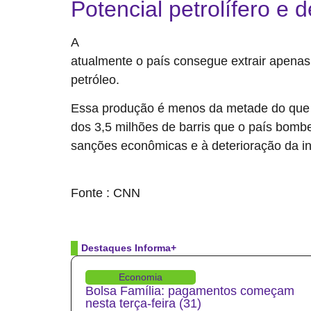
Potencial petrolífero e d
A
Venezuela possui a maior reserva de petróleo brut
atualmente o país consegue extrair apenas
petróleo.
Essa produção é menos da metade do que 
dos 3,5 milhões de barris que o país bomb
sanções econômicas e à deterioração da inf
source
Fonte : CNN
Destaques Informa+
Economia
Bolsa Família: pagamentos começam
nesta terça-feira (31)