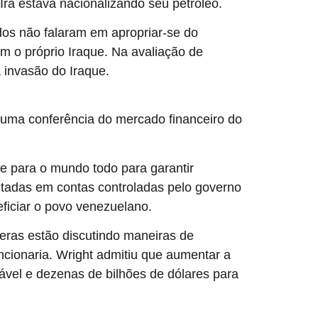
Irã estava nacionalizando seu petróleo.
dos não falaram em apropriar-se do
m o próprio Iraque. Na avaliação de
 invasão do Iraque.
rmar nesta quarta-feira (7) que qualquer dinheiro
te uma conferência do mercado financeiro do
 e para o mundo todo para garantir
itadas em contas controladas pelo governo
eficiar o povo venezuelano.
ras estão discutindo maneiras de
cionaria. Wright admitiu que aumentar a
ável e dezenas de bilhões de dólares para