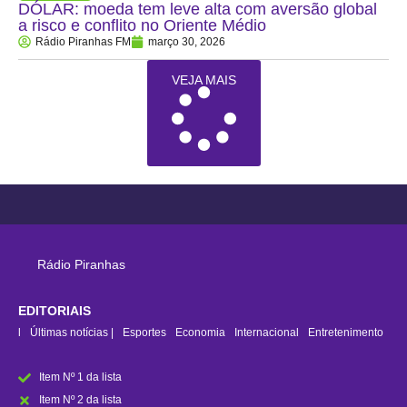
DÓLAR: moeda tem leve alta com aversão global
a risco e conflito no Oriente Médio
Rádio Piranhas FM
março 30, 2026
VEJA MAIS
Rádio Piranhas
EDITORIAIS
rasil
Últimas notícias |
Esportes
Economia
Internacional
Entretenimento
Item Nº 1 da lista
Item Nº 2 da lista