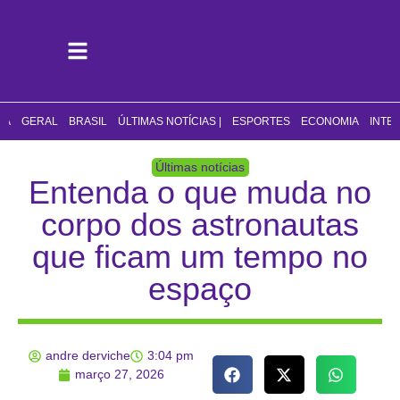
CA
GERAL
BRASIL
ÚLTIMAS NOTÍCIAS |
ESPORTES
ECONOMIA
INTE
Últimas notícias
Entenda o que muda no
corpo dos astronautas
que ficam um tempo no
espaço
andre derviche
3:04 pm
março 27, 2026