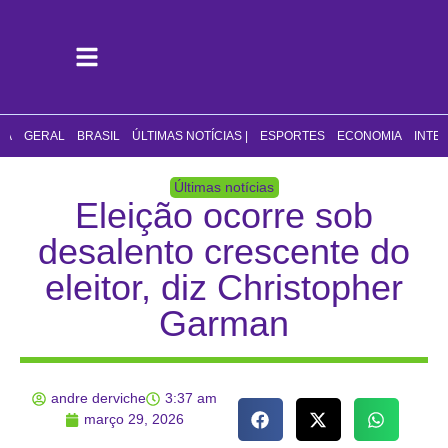
CA
GERAL
BRASIL
ÚLTIMAS NOTÍCIAS |
ESPORTES
ECONOMIA
INTE
Últimas notícias
Eleição ocorre sob
desalento crescente do
eleitor, diz Christopher
Garman
andre derviche
3:37 am
março 29, 2026