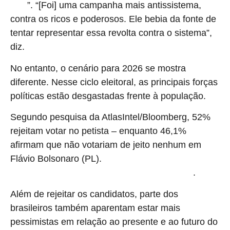
”. “[Foi] uma campanha mais antissistema,
amor
contra os ricos e poderosos. Ele bebia da fonte de
tentar representar essa revolta contra o sistema”,
diz.
No entanto, o cenário para 2026 se mostra
diferente. Nesse ciclo eleitoral, as principais forças
políticas estão desgastadas frente à população.
Segundo pesquisa da AtlasIntel/Bloomberg, 52%
rejeitam votar no petista – enquanto 46,1%
afirmam que não votariam de jeito nenhum em
Flávio Bolsonaro (PL).
47,4% temem uma reeleição de
.
Lula e outros 44,5% de Flavio subir a rampa do Planalto
Além de rejeitar os candidatos, parte dos
brasileiros também aparentam estar mais
pessimistas em relação ao presente e ao futuro do