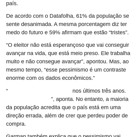
país.
De acordo com o Datafolha, 61% da população se
sente desanimada. A mesma porcentagem diz ter
medo do futuro e 59% afirmam que estão “tristes”.
“O eleitor não está esperançoso que vai conseguir
avançar na vida, que está meio preso. Ele trabalha
muito e não consegue avançar”, apontou. Mas, ao
mesmo tempo, “esse pessimismo é um contraste
enorme com os dados econômicos.”
“
nos últimos três anos.
A renda real no Brasil subiu 19%
O
”, aponta. No entanto, a maioria
desemprego está a 5%
da população acredita que o país está em uma
direção errada, além de crer que perdeu poder de
compra.
Garman também explica que o pessimismo vai