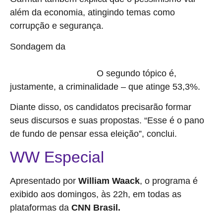
além da economia, atingindo temas como
corrupção e segurança.
Sondagem da
Atlas descreve que a corrupção se tornou a
maior preocupação dos brasileiro, na esteira dos desenrolares
O segundo tópico é,
do caso Master e do INSS.
justamente, a criminalidade – que atinge 53,3%.
Diante disso, os candidatos precisarão formar
seus discursos e suas propostas. “Esse é o pano
de fundo de pensar essa eleição”, conclui.
WW Especial
Apresentado por
William Waack
, o programa é
exibido aos domingos, às 22h, em todas as
plataformas da
CNN Brasil.