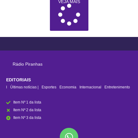
VEJA MAIS
Rádio Piranhas
EDITORIAIS
rasil
Últimas notícias |
Esportes
Economia
Internacional
Entretenimento
Item Nº 1 da lista
Item Nº 2 da lista
Item Nº 3 da lista