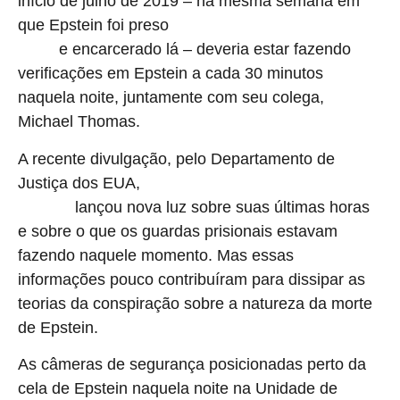
início de julho de 2019 – na mesma semana em
que Epstein foi preso
sob acusações federais de tráfico
e encarcerado lá – deveria estar fazendo
sexual
verificações em Epstein a cada 30 minutos
naquela noite, juntamente com seu colega,
Michael Thomas.
A recente divulgação, pelo Departamento de
Justiça dos EUA,
de milhões de documentos relacionados
lançou nova luz sobre suas últimas horas
a Epstein
e sobre o que os guardas prisionais estavam
fazendo naquele momento. Mas essas
informações pouco contribuíram para dissipar as
teorias da conspiração sobre a natureza da morte
de Epstein.
As câmeras de segurança posicionadas perto da
cela de Epstein naquela noite na Unidade de