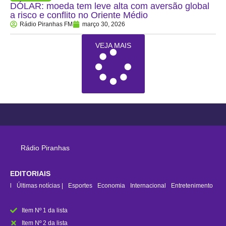
DÓLAR: moeda tem leve alta com aversão global
a risco e conflito no Oriente Médio
Rádio Piranhas FM
março 30, 2026
VEJA MAIS
Rádio Piranhas
EDITORIAIS
rasil
Últimas notícias |
Esportes
Economia
Internacional
Entretenimento
Item Nº 1 da lista
Item Nº 2 da lista