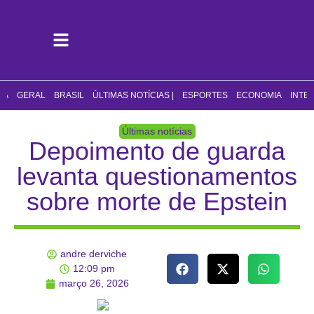
CA
GERAL
BRASIL
ÚLTIMAS NOTÍCIAS |
ESPORTES
ECONOMIA
INTE
Últimas notícias
Depoimento de guarda
levanta questionamentos
sobre morte de Epstein
andre derviche
12:09 pm
março 26, 2026