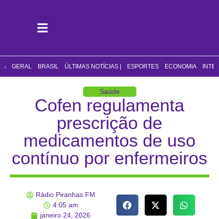
CA
GERAL
BRASIL
ÚLTIMAS NOTÍCIAS |
ESPORTES
ECONOMIA
INTE
Saúde
Cofen regulamenta
prescrição de
medicamentos de uso
contínuo por enfermeiros
Rádio Piranhas FM
4:05 am
janeiro 24, 2026