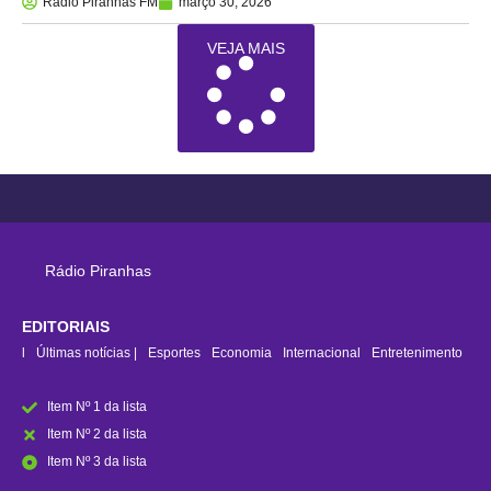
Rádio Piranhas FM
março 30, 2026
VEJA MAIS
Rádio Piranhas
EDITORIAIS
rasil
Últimas notícias |
Esportes
Economia
Internacional
Entretenimento
Item Nº 1 da lista
Item Nº 2 da lista
Item Nº 3 da lista