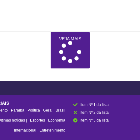
VEJA MAIS
IAIS
Item Nº 1 da lista
ento
Paraiba
Política
Geral
Brasil
Item Nº 2 da lista
ltimas notícias |
Esportes
Economia
Item Nº 3 da lista
Internacional
Entretenimento