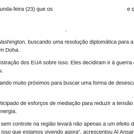
unda-feira (23) que os
e q
EUA mantiveram conversas com o Irã
.
alquer negociação tenha ocorrido
hington, buscando uma resolução diplomática para a cr
em Doha.
stração dos EUA sobre isso. Eles decidiram ir à guerr
u.
hando muito próximos para buscar uma forma de desesca
icipado de esforços de mediação para reduzir a tensão n
nergia.
em controle na região levará não apenas a um efeito d
 isso que estamos vivendo agora”, acrescentou Al Ansari