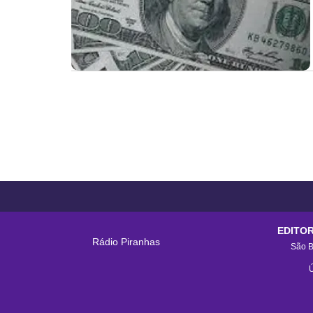
EDITOR
Rádio Piranhas
São B
Ú