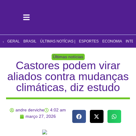
CA
GERAL
BRASIL
ÚLTIMAS NOTÍCIAS |
ESPORTES
ECONOMIA
INTE
Últimas notícias
Castores podem virar
aliados contra mudanças
climáticas, diz estudo
andre derviche
4:02 am
março 27, 2026