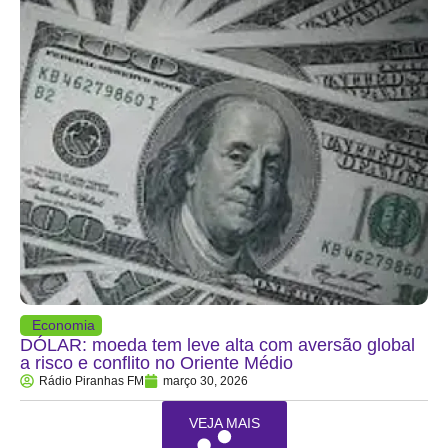
Economia
DÓLAR: moeda tem leve alta com aversão global
a risco e conflito no Oriente Médio
Rádio Piranhas FM
março 30, 2026
VEJA MAIS