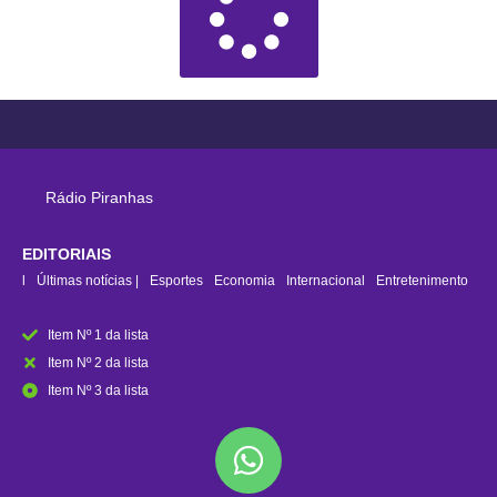
Rádio Piranhas
EDITORIAIS
rasil
Últimas notícias |
Esportes
Economia
Internacional
Entretenimento
Item Nº 1 da lista
Item Nº 2 da lista
Item Nº 3 da lista