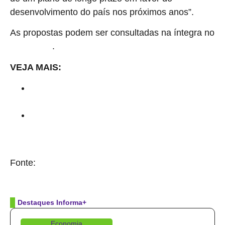
desenvolvimento do país nos próximos anos”.
As propostas podem ser consultadas na íntegra no
.
portal da CNI
VEJA MAIS:
Corte da Selic não basta para reverter desaceleração da
economia, diz indústria
Piso mínimo do frete pode prejudicar desenvolvimento
econômico do país, avalia CNI
Fonte:
Brasil 61
Destaques Informa+
Economia