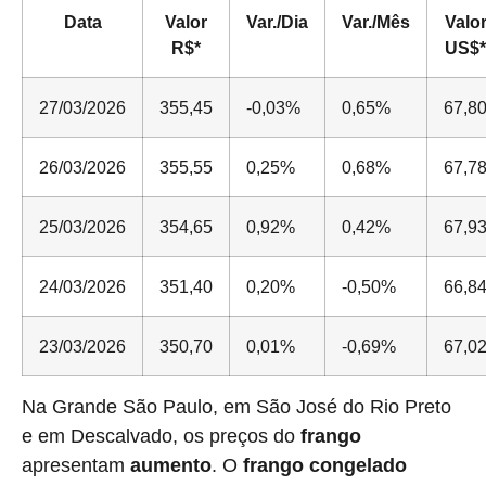
Data
Valor
Var./Dia
Var./Mês
Valo
R$*
US$*
27/03/2026
355,45
-0,03%
0,65%
67,8
26/03/2026
355,55
0,25%
0,68%
67,7
25/03/2026
354,65
0,92%
0,42%
67,9
24/03/2026
351,40
0,20%
-0,50%
66,8
23/03/2026
350,70
0,01%
-0,69%
67,0
Na Grande São Paulo, em São José do Rio Preto
e em Descalvado, os preços do
frango
apresentam
aumento
. O
frango congelado