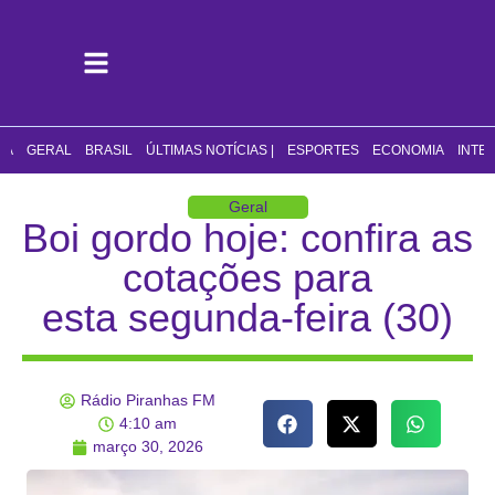
CA
GERAL
BRASIL
ÚLTIMAS NOTÍCIAS |
ESPORTES
ECONOMIA
INTE
Geral
Boi gordo hoje: confira as
cotações para
esta segunda-feira (30)
Rádio Piranhas FM
4:10 am
março 30, 2026