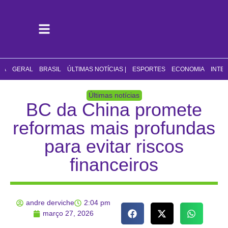
CA
GERAL
BRASIL
ÚLTIMAS NOTÍCIAS |
ESPORTES
ECONOMIA
INTE
Últimas notícias
BC da China promete
reformas mais profundas
para evitar riscos
financeiros
andre derviche
2:04 pm
março 27, 2026