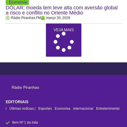
Economia
DÓLAR: moeda tem leve alta com aversão global
a risco e conflito no Oriente Médio
Rádio Piranhas FM
março 30, 2026
VEJA MAIS
Rádio Piranhas
EDITORIAIS
rasil
Últimas notícias |
Esportes
Economia
Internacional
Entretenimento
Item Nº 1 da lista