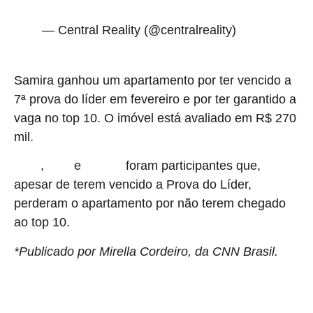
pic.twitter.com/SLGR0s3RQ8
— Central Reality (@centralreality)
March
28, 2026
Samira ganhou um apartamento por ter vencido a
7ª prova do líder em fevereiro e por ter garantido a
vaga no top 10. O imóvel está avaliado em R$ 270
mil.
,
e
foram participantes que,
Jonas
Babu
Maxiane
apesar de terem vencido a Prova do Líder,
perderam o apartamento por não terem chegado
ao top 10.
*Publicado por Mirella Cordeiro, da CNN Brasil.
source