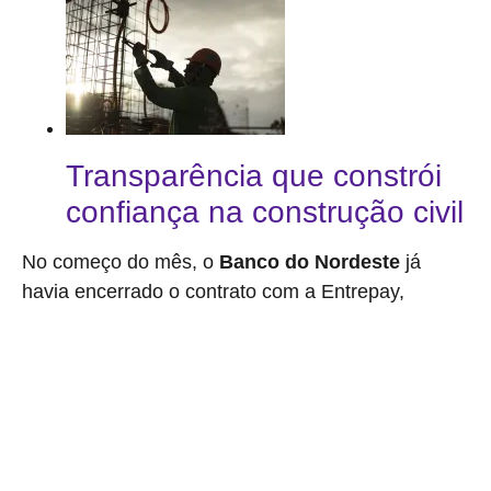
Transparência que constrói
confiança na construção civil
No começo do mês, o
Banco do Nordeste
já
havia encerrado o contrato com a Entrepay,
em
meio ao aumento de reclamações de clientes, sobretudo
pequenos comerciantes, de que a empresa estava retendo
recursos de vendas feitas em suas maquininhas de cartão.
Alguns lojistas fizeram reclamações na internet de perdas de
mais de R$ 100 mil em vendas feitas e não recebidas.