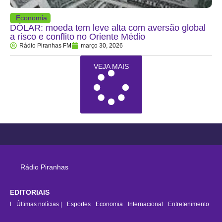
Economia
DÓLAR: moeda tem leve alta com aversão global
a risco e conflito no Oriente Médio
Rádio Piranhas FM
março 30, 2026
VEJA MAIS
Rádio Piranhas
EDITORIAIS
rasil
Últimas notícias |
Esportes
Economia
Internacional
Entretenimento