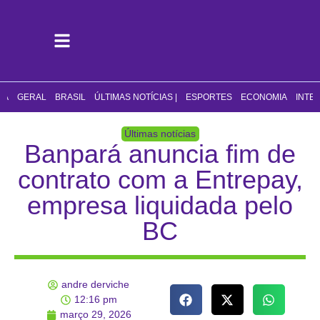
CA
GERAL
BRASIL
ÚLTIMAS NOTÍCIAS |
ESPORTES
ECONOMIA
INTE
Últimas notícias
Banpará anuncia fim de
contrato com a Entrepay,
empresa liquidada pelo
BC
andre derviche
12:16 pm
março 29, 2026