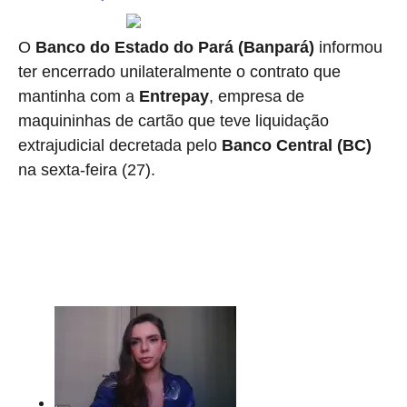
O
Banco do Estado do Pará (Banpará)
informou
ter encerrado unilateralmente o contrato que
mantinha com a
Entrepay
, empresa de
maquininhas de cartão que teve liquidação
extrajudicial decretada pelo
Banco Central (BC)
na sexta-feira (27).
“A diretoria colegiada deliberou pela rescisão unilateral do
contrato de parceria comercial para serviços de
multiadquirência firmado com a Entrepay Instituição de
Pagamentos”, afirmou o banco.