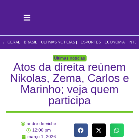
CA
GERAL
BRASIL
ÚLTIMAS NOTÍCIAS |
ESPORTES
ECONOMIA
INTE
Últimas notícias
Atos da direita reúnem
Nikolas, Zema, Carlos e
Marinho; veja quem
participa
andre derviche
12:00 pm
março 1, 2026