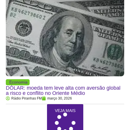
Economia
DÓLAR: moeda tem leve alta com aversão global
a risco e conflito no Oriente Médio
Rádio Piranhas FM
março 30, 2026
VEJA MAIS