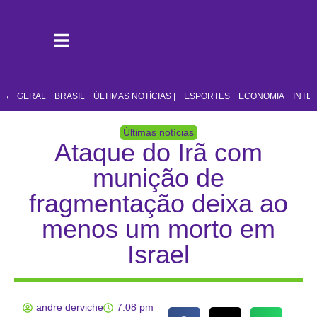
CA
GERAL
BRASIL
ÚLTIMAS NOTÍCIAS |
ESPORTES
ECONOMIA
INTE
Últimas notícias
Ataque do Irã com
munição de
fragmentação deixa ao
menos um morto em
Israel
andre derviche
7:08 pm