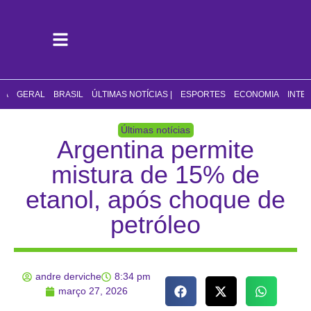
CA
GERAL
BRASIL
ÚLTIMAS NOTÍCIAS |
ESPORTES
ECONOMIA
INTE
Últimas notícias
Argentina permite
mistura de 15% de
etanol, após choque de
petróleo
andre derviche
8:34 pm
março 27, 2026