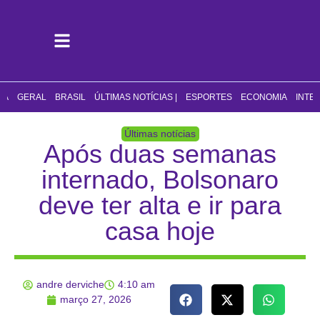
CA
GERAL
BRASIL
ÚLTIMAS NOTÍCIAS |
ESPORTES
ECONOMIA
INTE
Últimas notícias
Após duas semanas
internado, Bolsonaro
deve ter alta e ir para
casa hoje
andre derviche
4:10 am
março 27, 2026