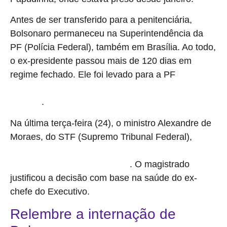
Antes de ser transferido para a penitenciária,
Bolsonaro permaneceu na Superintendência da
PF (Polícia Federal), também em Brasília. Ao todo,
o ex-presidente passou mais de 120 dias em
regime fechado. Ele foi levado para a PF
no dia 22
de novembro de 2025, após tentar romper a tornozeleira
.
eletrônica
Na última terça-feira (24), o ministro Alexandre de
Moraes, do STF (Supremo Tribunal Federal),
concedeu a prisão domiciliar ao Bolsonaro por um período de
. O magistrado
90 dias, atendendo pedido da defesa
justificou a decisão com base na saúde do ex-
chefe do Executivo.
Relembre a internação de