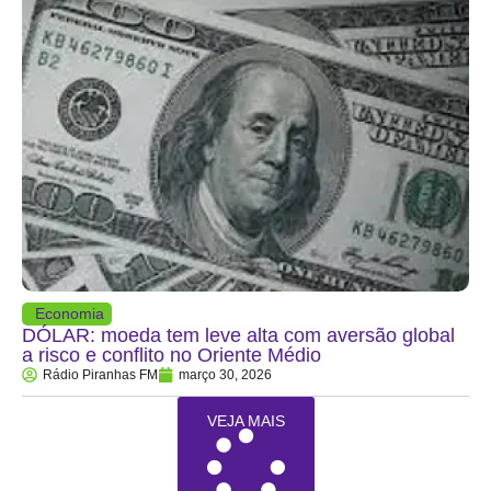
Economia
DÓLAR: moeda tem leve alta com aversão global
a risco e conflito no Oriente Médio
Rádio Piranhas FM
março 30, 2026
VEJA MAIS