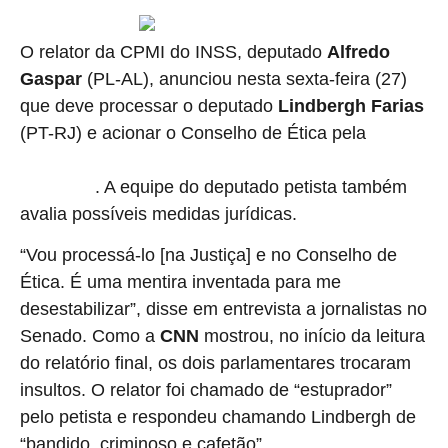
O relator da CPMI do INSS, deputado
Alfredo
Gaspar
(PL-AL), anunciou nesta sexta-feira (27)
que deve processar o deputado
Lindbergh Farias
(PT-RJ) e acionar o Conselho de Ética pela
discussão protagonizada pelos dois nesta manhã na comissão
. A equipe do deputado petista também
de inquérito
avalia possíveis medidas jurídicas.
“Vou processá-lo [na Justiça] e no Conselho de
Ética. É uma mentira inventada para me
desestabilizar”, disse em entrevista a jornalistas no
Senado. Como a
CNN
mostrou, no início da leitura
do relatório final, os dois parlamentares trocaram
insultos. O relator foi chamado de “estuprador”
pelo petista e respondeu chamando Lindbergh de
“bandido, criminoso e cafetão”.