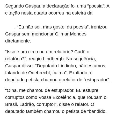
Segundo Gaspar, a declaração foi uma “poesia”. A
citação nesta quarta ocorreu na esteira da
derrubada
pela maioria do STF da liminar que permitia a prorrogação da
. “Eu não sei, mas gostei da poesia”, ironizou
CPMI
Gaspar sem mencionar Gilmar Mendes
diretamente.
“Isso é um circo ou um relatório? Cadê o
relatório?”, reagiu Lindbergh. Na sequência,
Gaspar disse: “Deputado Lindinho, não estamos
falando de Odebrecht, calma”. Exaltado, o
deputado petista chamou o relator de “estuprador”.
“Olha, me chamou de estuprador. Eu estuprei
corruptos como Vossa Excelência, que roubam o
Brasil. Ladrão, corrupto!”, disse o relator. O
deputado também chamou o petista de “bandido,