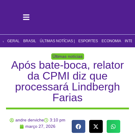
CA
GERAL
BRASIL
ÚLTIMAS NOTÍCIAS |
ESPORTES
ECONOMIA
INTE
Últimas notícias
Após bate-boca, relator
da CPMI diz que
processará Lindbergh
Farias
andre derviche
3:10 pm
março 27, 2026