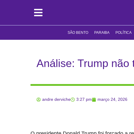
SÃO BENTO
PARAIBA
POLÍTICA
Análise: Trump não 
andre derviche
3:27 pm
março 24, 2026
O presidente Donald Trump foi forçado a rec