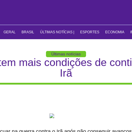
GERAL
BRASIL
ÚLTIMAS NOTÍCIAS |
ESPORTES
ECONOMIA
Últimas notícias
tem mais condições de conti
Irã
uar na guerra contra o Irã após não conseguir avanços s