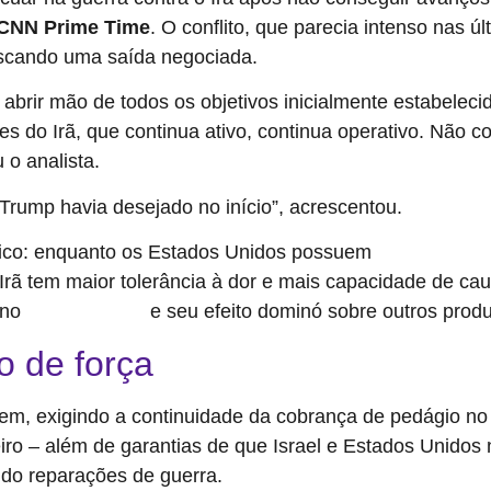
CNN Prime Time
. O conflito, que parecia intenso nas 
scando uma saída negociada.
brir mão de todos os objetivos inicialmente estabeleci
s do Irã, que continua ativo, continua operativo. Não c
 o analista.
rump havia desejado no início”, acrescentou.
gico: enquanto os Estados Unidos possuem
dominância milit
 o Irã tem maior tolerância à dor e mais capacidade de c
 no
e seu efeito dominó sobre outros produ
preço da energia
 de força
em, exigindo a continuidade da cobrança de pedágio n
leiro – além de garantias de que Israel e Estados Unido
ndo reparações de guerra.