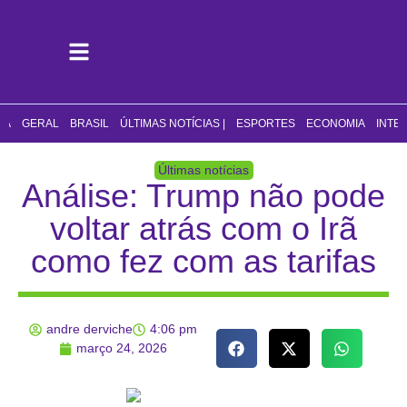
CA
GERAL
BRASIL
ÚLTIMAS NOTÍCIAS |
ESPORTES
ECONOMIA
INTE
Últimas notícias
Análise: Trump não pode
voltar atrás com o Irã
como fez com as tarifas
andre derviche
4:06 pm
março 24, 2026