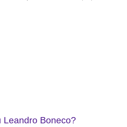
r.com/UJJyexxMjd
witter.com/UGuYPIMEOm
ou Leandro Boneco?