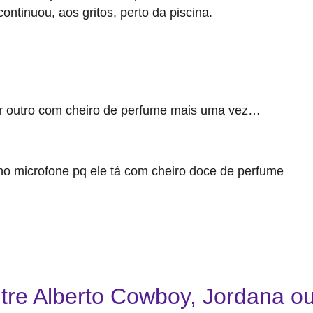
 continuou, aos gritos, perto da piscina.
or outro com cheiro de perfume mais uma vez…
pic.twitte
8, 2026
no microfone pq ele tá com cheiro doce de perfume
pic.t
7, 2026
28, 2026
ntre Alberto Cowboy, Jordana 