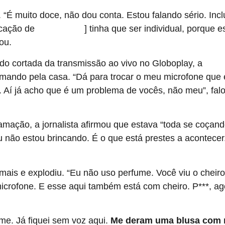
 “É muito doce, não dou conta. Estou falando sério. Inc
icação de
] tinha que ser individual, porque e
Solange Couto
ou.
do cortada da transmissão ao vivo no Globoplay, a
ex-BB
clamando pela casa. “Dá para trocar o meu microfone q
e. Aí já acho que é um problema de vocês, não meu”, fa
amação, a jornalista afirmou que estava “toda se coçan
 não estou brincando. É o que está prestes a acontecer
ais e explodiu. “Eu não uso perfume. Você viu o cheiro
icrofone. E esse aqui também está com cheiro. P***, ago
me. Já fiquei sem voz aqui.
Me deram uma blusa com m