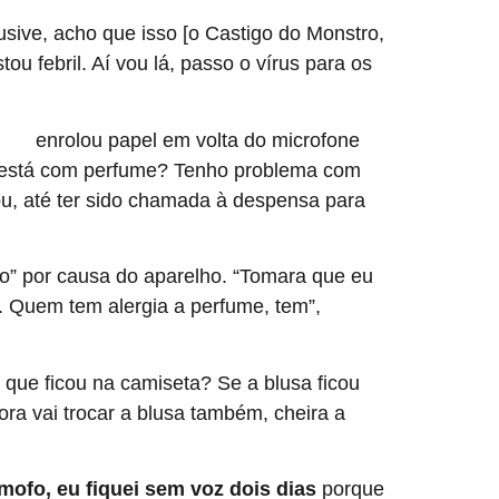
lusive, acho que isso [o Castigo do Monstro,
stou febril. Aí vou lá, passo o vírus para os
enrolou papel em volta do microfone
B 16
ue está com perfume? Tenho problema com
lou, até ter sido chamada à despensa para
do” por causa do aparelho. “Tomara que eu
. Quem tem alergia a perfume, tem”,
 que ficou na camiseta? Se a blusa ficou
ra vai trocar a blusa também, cheira a
ofo, eu fiquei sem voz dois dias
porque