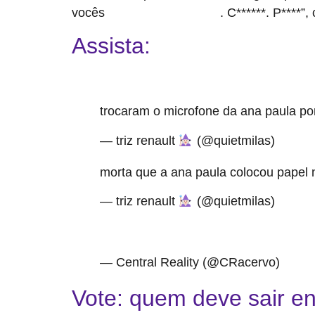
vocês
. C******. P****”,
não acreditaram em mim
Assista:
trocaram o microfone da ana paula p
— triz renault
(@quietmilas)
March 2
morta que a ana paula colocou papel 
— triz renault
(@quietmilas)
March 2
pic.twitter.com/bliHnCotuo
— Central Reality (@CRacervo)
March 
Vote: quem deve sair e