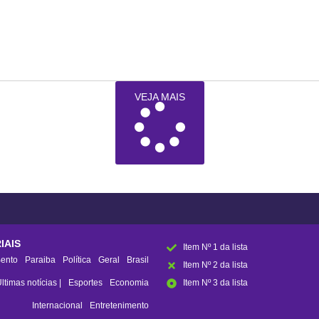
VEJA MAIS
IAIS
Item Nº 1 da lista
ento
Paraiba
Política
Geral
Brasil
Item Nº 2 da lista
ltimas notícias |
Esportes
Economia
Item Nº 3 da lista
Internacional
Entretenimento