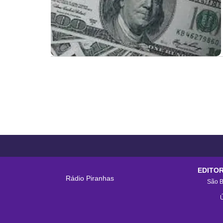
EDITOR
Rádio Piranhas
São B
Ú