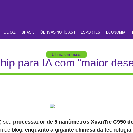
GERAL
BRASIL
ÚLTIMAS NOTÍCIAS |
ESPORTES
ECONOMIA
Últimas notícias
chip para IA com “maior d
4) seu
processador de 5 nanômetros XuanTie C950 d
m de blog,
enquanto a gigante chinesa da tecnologia