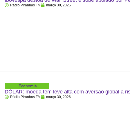
Ibovespa destoa de Wall Street e sobe apoiado por P
Rádio Piranhas FM
março 30, 2026
Economia
DÓLAR: moeda tem leve alta com aversão global a ris
Rádio Piranhas FM
março 30, 2026