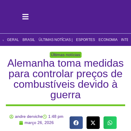
CA
GERAL
BRASIL
ÚLTIMAS NOTÍCIAS |
ESPORTES
ECONOMIA
INTE
Últimas notícias
Alemanha toma medidas
para controlar preços de
combustíveis devido à
guerra
andre derviche
1:48 pm
março 26, 2026