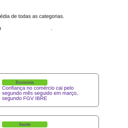
ia de todas as categorias.
em
.
busca trabalho nessa área
Economia
Confiança no comércio cai pelo
segundo mês seguido em março,
segundo FGV IBRE
Saúde