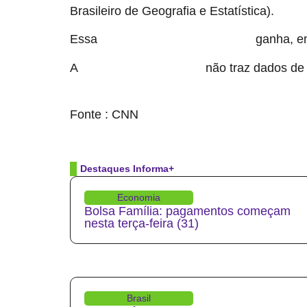
Brasileiro de Geografia e Estatística).
Essa
ganha, em
massa de trabalhadores do campo
A
não traz dados de
pesquisa trimestral do IBGE
source
Fonte : CNN
Destaques Informa+
Economia
Bolsa Família: pagamentos começam
nesta terça-feira (31)
Brasil