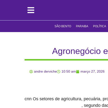
SÃO BENTO
PARAIBA
POLÍTICA
Agronegócio e
andre derviche
10:50 am
março 27, 2026
cnn Os setores de agricultura, pecuária, p
, segundo dad
102,14 milhões de empregos no país